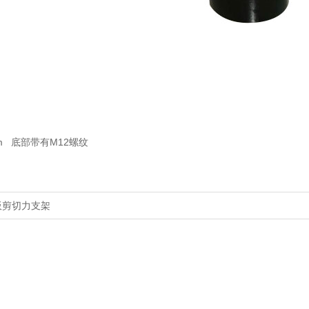
m 底部带有M12螺纹
板剪切力支架